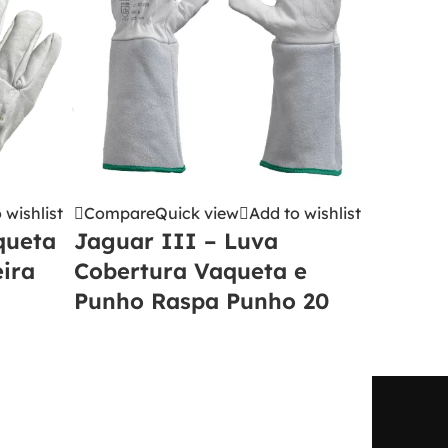
 wishlist
Compare
Quick view
Add to wishlist
queta
Jaguar III – Luva
eira
Cobertura Vaqueta e
Punho Raspa Punho 20