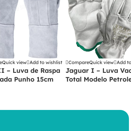
e
Quick view
Add to wishlist
Compare
Quick view
Add to
II – Luva de Raspa
Jaguar I – Luva Va
çada Punho 15cm
Total Modelo Petrol