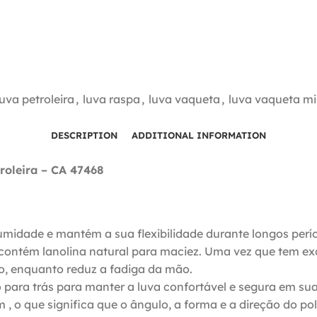
luva petroleira
,
luva raspa
,
luva vaqueta
,
luva vaqueta mi
DESCRIPTION
ADDITIONAL INFORMATION
roleira – CA 47468
 umidade e mantém a sua flexibilidade durante longos per
 contém lanolina natural para maciez. Uma vez que tem exc
to, enquanto reduz a fadiga da mão.
para trás para manter a luva confortável e segura em sua 
 o que significa que o ângulo, a forma e a direção do p