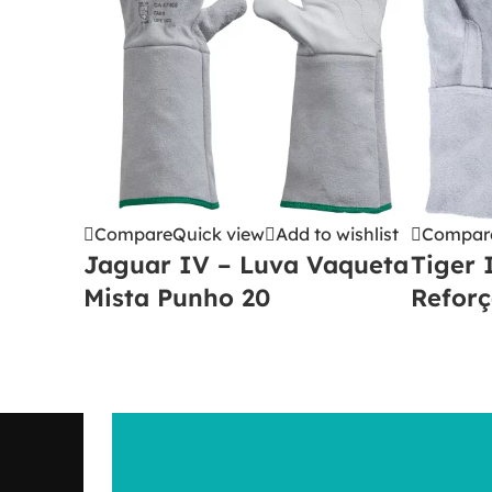
Compare
Quick view
Add to wishlist
Compar
Jaguar IV – Luva Vaqueta
Tiger 
Mista Punho 20
Refor